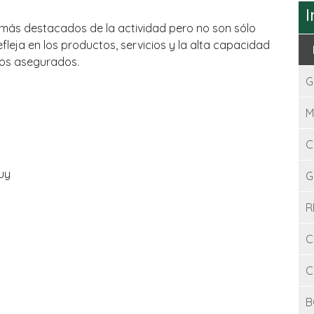
I
 más destacados de la actividad pero no son sólo
leja en los productos, servicios y la alta capacidad
ros asegurados.
G
M
C
uy
G
R
C
C
B