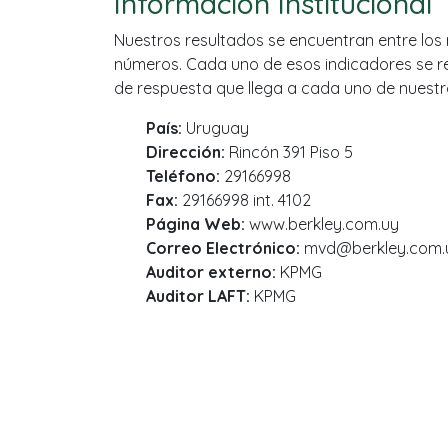
Información Institucional
Nuestros resultados se encuentran entre los
números. Cada uno de esos indicadores se ref
de respuesta que llega a cada uno de nuest
País:
Uruguay
Dirección:
Rincón 391 Piso 5
Teléfono:
29166998
Fax:
29166998 int. 4102
Página Web:
www.berkley.com.uy
Correo Electrónico:
mvd@berkley.com.
Auditor externo:
KPMG
Auditor LAFT:
KPMG