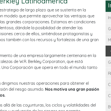
Berkley Latinoamérica
I
strategia de largo plazo que se sustenta en la
un modelo que permite aprovechar las ventajas que
I
las grandes corporaciones. Estamos en condiciones
entosa, dándole la posibilidad de atender las
G
siones cerca de ellos, sintiéndose protagonistas y
s también con los recursos y fortalezas de una gran
M
imiento de una empresa largamente centenaria en la
ortalezas de W.R. Berkley Corporation, que está
G
n. Una Corporación que opera en todo el mundo tanto
R
y dirigimos nuestras operaciones para obtener el
C
ión del riesgo asumido.
Nos motiva una gran pasión
os.
C
allá de las coyunturas, los ciclos y volatilidades del
B