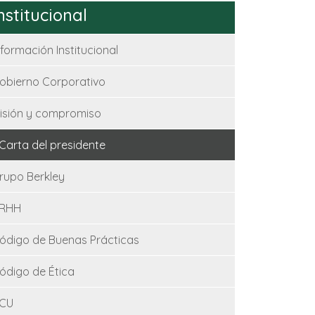
nstitucional
nformación Institucional
obierno Corporativo
isión y compromiso
Carta del presidente
rupo Berkley
RHH
ódigo de Buenas Prácticas
ódigo de Ética
CU